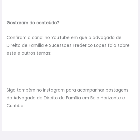
https://advogadofamiliarbh.com.br/casamento-no-
regime-da-comunhao-parcial-de-bens/
Gostaram do conteúdo?
Confiram o canal no YouTube em que o advogado de
Direito de Família e Sucessões Frederico Lopes fala sobre
este e outros temas:
https://www.youtube.com/channel/UCnalEO8lwX4xCHLCyc
0vhRQ
Siga também no Instagram para acompanhar postagens
do Advogado de Direito de Família em Belo Horizonte e
Curitiba
https://www.instagram.com/fredericolopesadv/