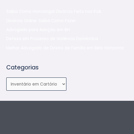
q
g
u
Saiba Como Homologar Divórcio Feito nos EUA
o
i
r
Divórcio Online: Saiba Como Fazer
s
i
Advogado para Adoção em BH
a
a
Defesa em Processo de Violência Doméstica
r
s
Melhor Advogado de Direito de Família em Belo Horizonte
p
o
r
Categorias
: