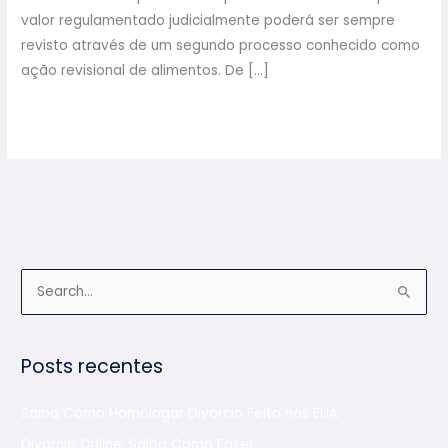
valor regulamentado judicialmente poderá ser sempre
revisto através de um segundo processo conhecido como
ação revisional de alimentos. De […]
Read More »
C
P
a
e
t
s
e
Posts recentes
q
g
u
Saiba Como Homologar Divórcio Feito nos EUA
o
i
r
Divórcio Online: Saiba Como Fazer